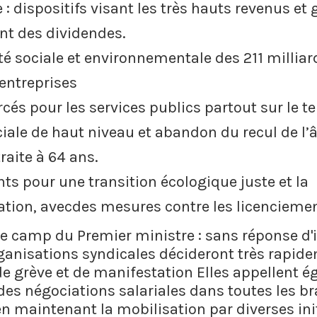
e : dispositifs visant les très hauts revenus et
nt des dividendes.
té sociale et environnementale des 211 milliar
entreprises
és pour les services publics partout sur le ter
ciale de haut niveau et abandon du recul de l’â
traite à 64 ans.
ts pour une transition écologique juste et la
sation, avecdes mesures contre les licencieme
le camp du Premier ministre : sans réponse d'i
ganisations syndicales décideront très rapid
de grève et de manifestation Elles appellent é
 des négociations salariales dans toutes les b
en maintenant la mobilisation par diverses init