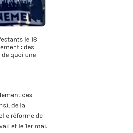
estants le 18
nement : des
e de quoi une
blement des
s), de la
elle réforme de
il et le 1er mai.