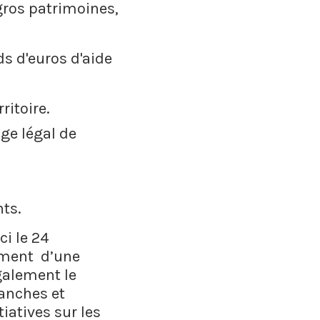
 gros patrimoines,
ds d'euros d'aide
ritoire.
ge légal de
nts.
ci le 24
ement d’une
galement le
ranches et
iatives sur les