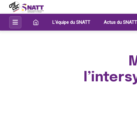
L'équipe du SNATT
Actus du SNATT
M
l’inter