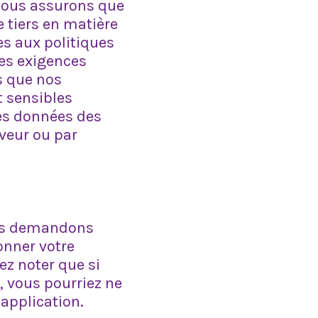
 nous assurons que
e tiers en matière
es aux politiques
des exigences
s que nos
 sensibles
les données des
rveur ou par
vous demandons
onner votre
ez noter que si
, vous pourriez ne
 application.