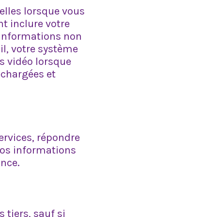
elles lorsque vous
t inclure votre
 informations non
il, votre système
s vidéo lorsque
échargées et
ervices, répondre
vos informations
ence.
tiers, sauf si