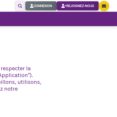
CONNEXION
REJOIGNEZ-NOUS
 respecter la
Application").
llons, utilisons,
z notre