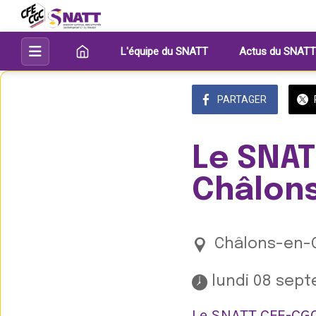
L'équipe du SNATT
Actus du SNATT
PARTAGER
Le SNAT
Châlon
Châlons-en-
 lundi 08 sept
Le SNATT CFE-CGC 