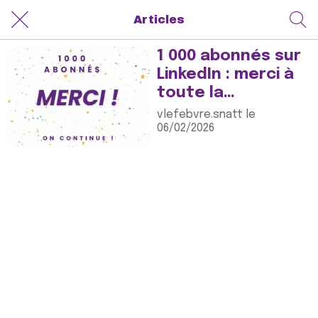
Articles
1 000 abonnés sur
LinkedIn : merci à
toute la
communauté
vlefebvre.snatt le
06/02/2026
SNATT CFE-CGC !