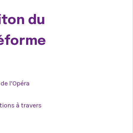
iton du
réforme
de l’Opéra
ions à travers