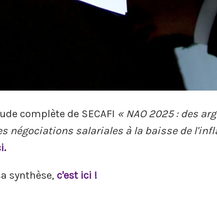
étude complète de SECAFI
« NAO 2025 : des ar
les négociations salariales à la baisse de l'infl
i.
sa synthèse,
c'est ici !